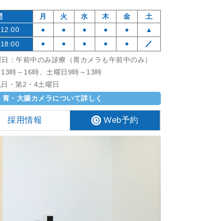
間
月
火
水
木
金
土
12:00
●
●
●
●
●
▲
●
●
●
●
●
／
18:00
曜日：午前中のみ診療（胃カメラも午前中のみ）
13時～16時、土曜日9時～13時
日・第2・4土曜日
胃・大腸カメラについて詳しく
採用情報
Web予約