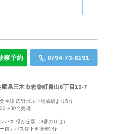
で診察予約
0794-73-8191
1 兵庫県三木市志染町青山6丁目10-7
粟生線 広野ゴルフ場前駅より5分
20〜30台完備
ンバス 緑が丘駅（4番のりば）
ー前」バス停下車徒歩2分