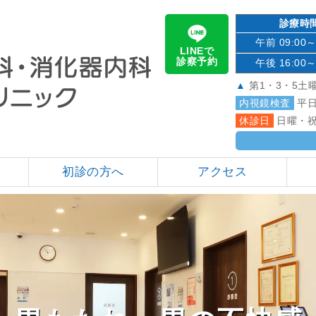
診療時
午前 09:00～
LINEで
診察予約
午後 16:00～
▲
第1・3・5土
内視鏡検査
平日
休診日
日曜・祝
初診の方へ
アクセス