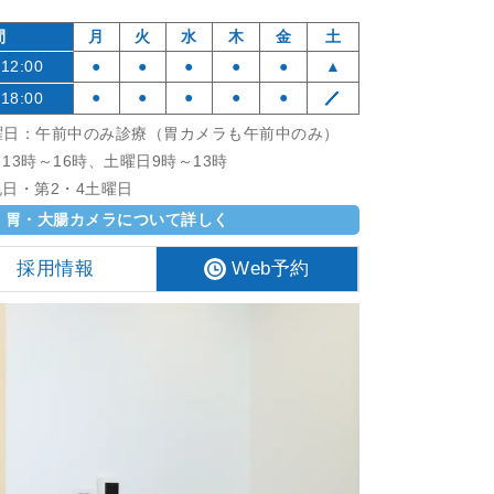
間
月
火
水
木
金
土
12:00
●
●
●
●
●
▲
●
●
●
●
●
／
18:00
曜日：午前中のみ診療（胃カメラも午前中のみ）
13時～16時、土曜日9時～13時
日・第2・4土曜日
胃・大腸カメラについて詳しく
採用情報
Web予約