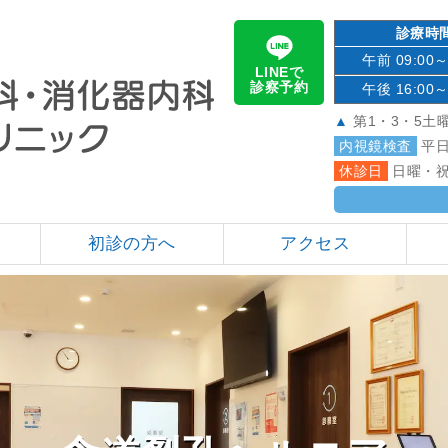
診療時
午前 09:00～
LINEで
診察予約
午後 16:00～
▲
第1・3・5土
内視鏡検査
平日
休診日
日曜・祝
初診の方へ
アクセス