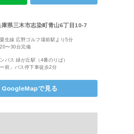
1 兵庫県三木市志染町青山6丁目10-7
粟生線 広野ゴルフ場前駅より5分
20〜30台完備
ンバス 緑が丘駅（4番のりば）
ー前」バス停下車徒歩2分
GoogleMapで見る