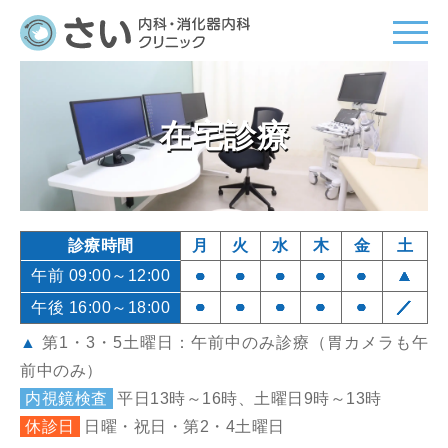
在宅診療
診療時間
月
火
水
木
金
土
午前 09:00～12:00
●
●
●
●
●
▲
●
●
●
●
●
／
午後 16:00～18:00
▲
第1・3・5土曜日：午前中のみ診療（胃カメラも午
前中のみ）
内視鏡検査
平日13時～16時、土曜日9時～13時
休診日
日曜・祝日・第2・4土曜日